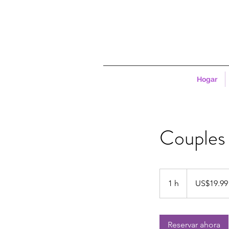
Hogar
Couples
19.99
dólares
1 h
1
US$19.99
estadounidenses
Reservar ahora