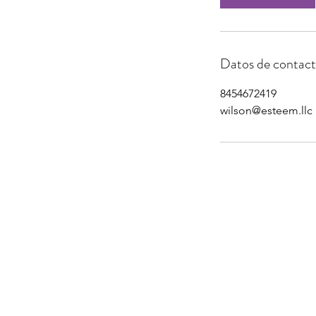
Datos de contac
8454672419
wilson@esteem.llc